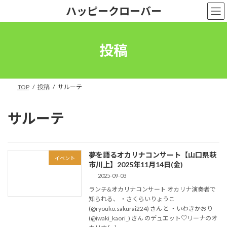
コ
ナ
ハッピークローバー
ン
ビ
テ
ゲ
ン
ー
ツ
シ
投稿
へ
ョ
ス
ン
キ
に
ッ
移
TOP
投稿
サルーテ
プ
動
サルーテ
夢を語るオカリナコンサート【山口県萩
イベント
市川上】2025年11月14日(金)
2025-09-03
ランチ&オカリナコンサート オカリナ演奏者で
知られる、 ・さくらいりょうこ
(@ryouko.sakurai224) さん と ・いわきかおり
(@iwaki_kaori_) さん のデュエット♡リーナのオ